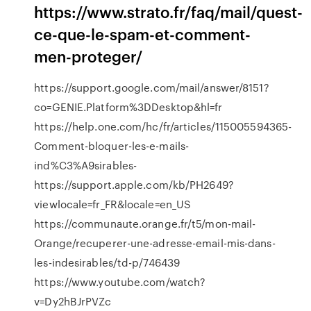
https://www.strato.fr/faq/mail/quest-
ce-que-le-spam-et-comment-
men-proteger/
https://support.google.com/mail/answer/8151?
co=GENIE.Platform%3DDesktop&hl=fr
https://help.one.com/hc/fr/articles/115005594365-
Comment-bloquer-les-e-mails-
ind%C3%A9sirables-
https://support.apple.com/kb/PH2649?
viewlocale=fr_FR&locale=en_US
https://communaute.orange.fr/t5/mon-mail-
Orange/recuperer-une-adresse-email-mis-dans-
les-indesirables/td-p/746439
https://www.youtube.com/watch?
v=Dy2hBJrPVZc