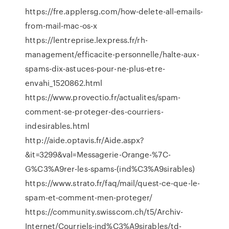
https://fre.applersg.com/how-delete-all-emails-
from-mail-mac-os-x
https://lentreprise.lexpress.fr/rh-
management/efficacite-personnelle/halte-aux-
spams-dix-astuces-pour-ne-plus-etre-
envahi_1520862.html
https://www.provectio.fr/actualites/spam-
comment-se-proteger-des-courriers-
indesirables.html
http://aide.optavis.fr/Aide.aspx?
&it=3299&val=Messagerie-Orange-%7C-
G%C3%A9rer-les-spams-(ind%C3%A9sirables)
https://www.strato.fr/faq/mail/quest-ce-que-le-
spam-et-comment-men-proteger/
https://community.swisscom.ch/t5/Archiv-
Internet/Courriels-ind%C3%A9sirables/td-